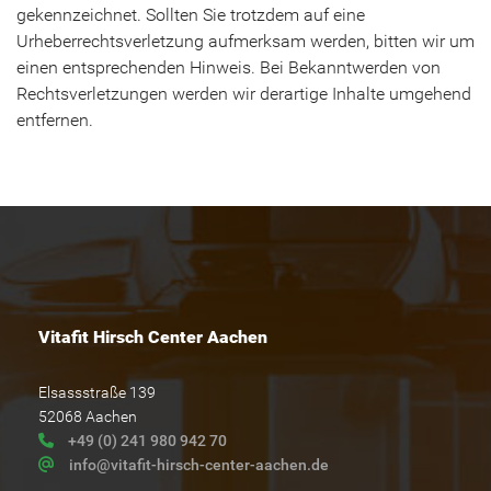
gekennzeichnet. Sollten Sie trotzdem auf eine
Urheberrechtsverletzung aufmerksam werden, bitten wir um
einen entsprechenden Hinweis. Bei Bekanntwerden von
Rechtsverletzungen werden wir derartige Inhalte umgehend
entfernen.
Vitafit Hirsch Center Aachen
Elsassstraße 139
52068 Aachen
+49 (0) 241 980 942 70
info@vitafit-hirsch-center-aachen.de