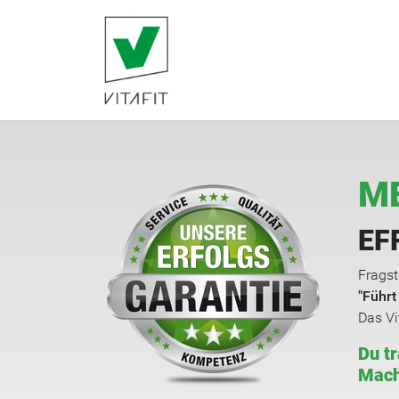
ME
EF
Fragst
"Führ
Das Vi
Du tr
Mach